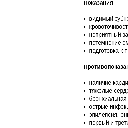
Показания
видимый зубн
кровоточивост
неприятный за
потемнение эм
подготовка к 
Противопоказа
наличие кард
тяжёлые серд
бронхиальная 
острые инфекц
эпилепсия, он
первый и трет