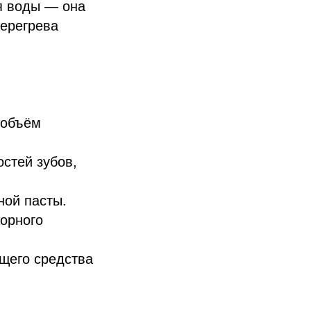
я воды — она
перегрева
 объём
стей зубов,
ной пасты.
орного
щего средства