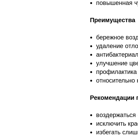
повышенная чу
Преимущества
бережное воз
удаление отло
антибактериал
улучшение цве
профилактика 
относительно 
Рекомендации 
воздержаться 
исключить кра
избегать слиш