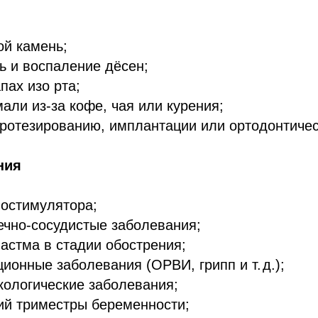
ой камень;
ь и воспаление дёсен;
пах изо рта;
али из‑за кофе, чая или курения;
протезированию, имплантации или ортодонтиче
ния
иостимулятора;
ечно‑сосудистые заболевания;
астма в стадии обострения;
ионные заболевания (ОРВИ, грипп и т. д.);
кологические заболевания;
ий триместры беременности;