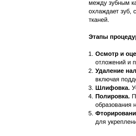
между зубным к
охлаждает зуб, 
тканей.
Этапы процед
Осмотр и оце
отложений и 
Удаление нал
включая подд
Шлифовка.
У
Полировка.
П
образования 
Фторировани
для укреплен